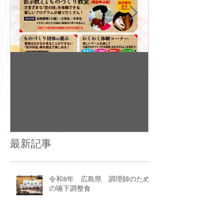
おおさか ものづくりコレ
令和七年度 
クション2025
会
最新記事
令和8年 広島県 調理師のため
の嚥下調整食