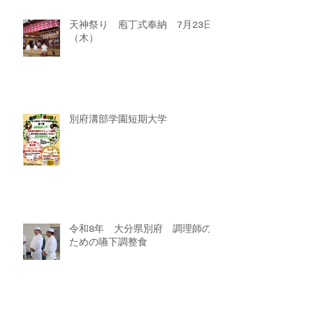
天神祭り 庖丁式奉納 7月23日
（木）
別府溝部学園短期大学
令和8年 大分県別府 調理師の
ための嚥下調整食