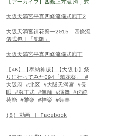
【アーカイブ】四條上方流 庖丁式
大阪天満宮平真四條流儀式庖丁2
大阪天満宮鎮花祭ー2015 四條流
儀式包丁「兜鯛」
大阪天満宮平真四條流儀式庖丁
【4K】【奉納神賑】【大阪市】祭
りに行ってみた094『鎮花祭』 #
大阪府 #北区 #大阪天満宮 #長
唄 #庖丁式 #無踊 #演舞 #伝統
芸能 #雅楽 #神楽 #舞楽
(8) 動画 | Facebook