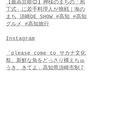
【最高芸能😇】神様のまちの「庖
丁式」に若手料理人が挑戦｜海の
まち 須崎DE SHOW #高知 #高知
グルメ #高知旅行
Instagram
「please come to サカナ文化
祭。新鮮な魚をどっさり構えちゅ
うき、きてよ」高知県須崎市制７
０周年記念し１１月開催 しんじ
ょう君が『須﨑のサカナ文化祭』
をPR
【最高芸能😇】神様のまちの「庖
丁式」に若手料理人が挑戦｜海の
まち 須崎DE SHOW #高知 #高知
グルメ #高知旅行