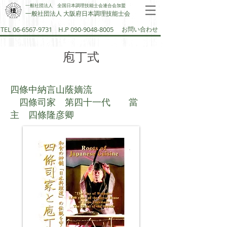
一般社団法人 全国日本調理技能士会連合会加盟
一般社団法人 大阪府日本調理技能士会​
TEL 06-6567-9731
H.P 090-9048-8005
お問い合わせ
庖丁式
四條中納言山蔭嫡流
四條司家 第四十一代 當
主 四條隆彦卿