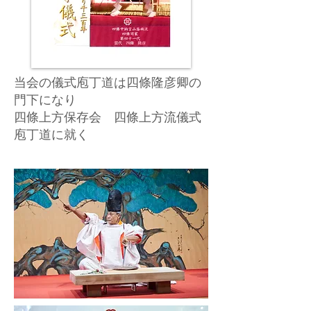
当会の儀式庖丁道は四條隆彦卿の
門下になり
四條上方保存会 四條上方流儀式
庖丁道に就く