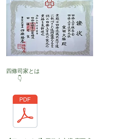
四條司家とは
👇
​