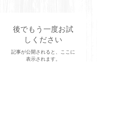
後でもう一度お試
しください
記事が公開されると、ここに
表示されます。
一般社団法人 全国日本調理技能士会連合会加盟
一般社団法人 大阪府日本調理技能士会​
住所：大阪市港区築港3丁目7-4-1012
​TEL‣FAX：
06-6567-9731
H.P 090-9048-8005
Copyright© 2018 一般社団法人 大阪府日本調理技能士会
All Rights Reserved.