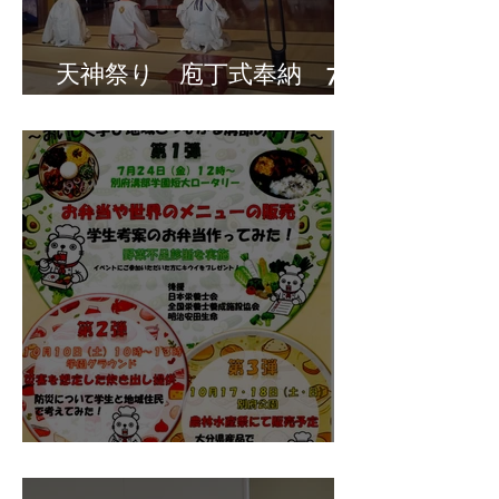
天神祭り 庖丁式奉納 7月
23日（木）
別府溝部学園短期大学