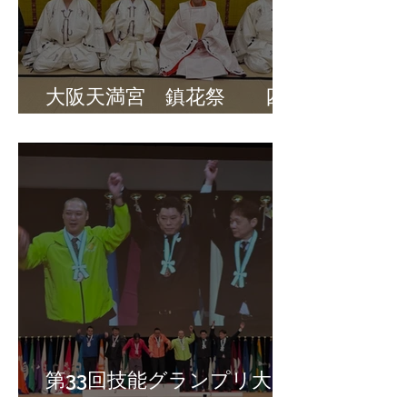
大阪天満宮 鎮花祭 四
條上方流庖丁道
第33回技能グランプリ大