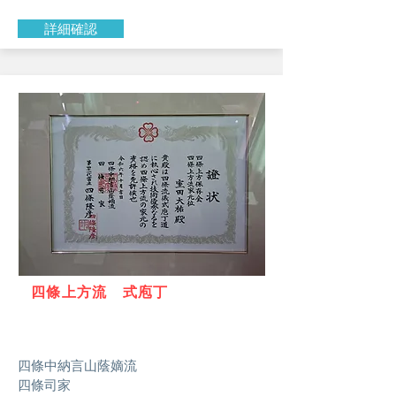
詳細確認
​四條上方流 式庖丁
四條中納言山蔭嫡流
四條司家