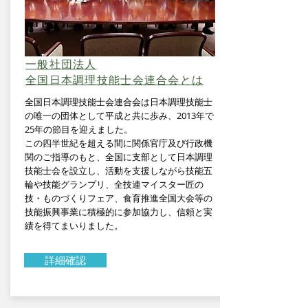
詳細確認
一般社団法人
全国日本調理技能士会連合会とは
全国日本調理技能士会連合会は日本調理技能士
の唯一の団体として平成と共に歩み、2013年で
25年の節目を迎えました。
この四半世紀を超える間に関係官庁及び行政機
関のご指導のもと、全国に支部として日本調理
技能士会を設立し、活動を支援しながら技能五
輪や技能グランプリ、全技連マイスター匠の
技・ものづくりフェア、食育推進全国大会等の
技能振興事業に積極的に参加協力し、信頼と実
績を得てまいりました。
詳細確認