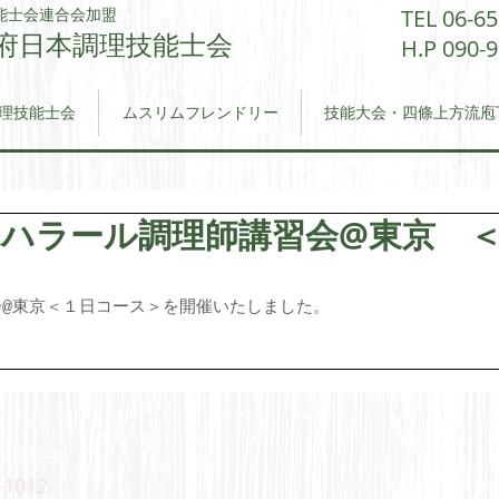
能士会連合会加盟
TEL 06-6
府日本調理技能士会​
H.P 090-
理技能士会
ムスリムフレンドリー
技能大会・四條上方流庖
11 ハラール調理師講習会@東京 
@東京＜１日コース＞を開催いたしました。
合会加盟
能士会​
1012