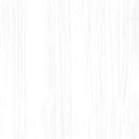
​TEL‣FAX：
06-6567-973
Copy