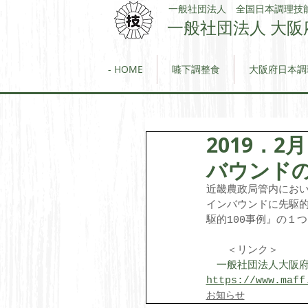
一般社団法人 全国日本調理技
一般社団法人 大阪
- HOME
嚥下調整食
大阪府日本調
2019．
バウンドの
近畿農政局管内にお
インバウンドに先駆
駆的100事例』の１
　　＜リンク＞ 　
一般社団法人大阪府
https://www.maff
お知らせ