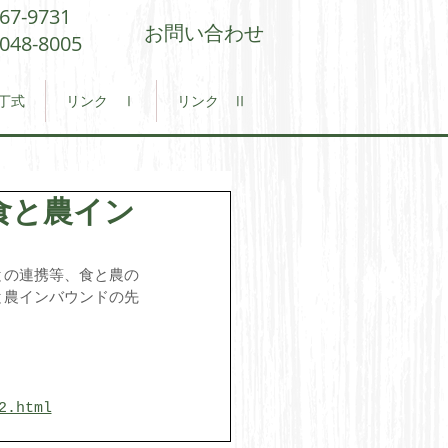
567-9731
お問い合わせ
9048-8005
丁式
リンク Ⅰ
リンク Ⅱ
食と農イン
との連携等、食と農の
と農インバウンドの先
2.html