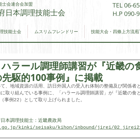
能士会連合会加盟
TEL 06-6
府日本調理技能士会​
H.P 090-
理技能士会
ムスリムフレンドリー
技能大会・四條上方流庖
2月 ハラール調理師講習が『近畿の
先駆的100事例』に掲載
いて、地域資源の活用、訪日外国人の受入れ体制の整備及び関係者
的に取り組んでいる事例に、「ハラール調理師講習」が『近畿の食
つ（事例22）として取り上げられました。
日本調理技能士：近畿農政局 
.go.jp/kinki/seisaku/kihon/inbound/jirei/02_jirei2