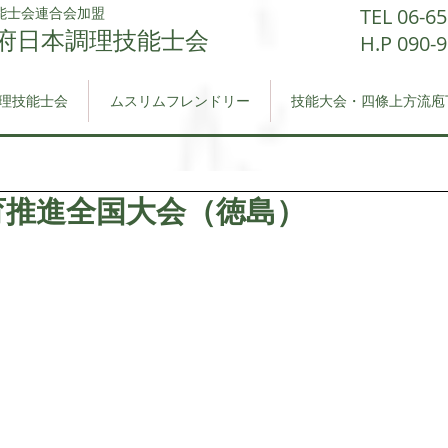
能士会連合会加盟
TEL 06-6
府日本調理技能士会​
H.P 090-
理技能士会
ムスリムフレンドリー
技能大会・四條上方流庖
育推進全国大会（徳島）