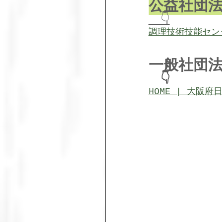
公益社団
　👇
調理技術技能セン
一般社団
　👇
HOME | 大阪