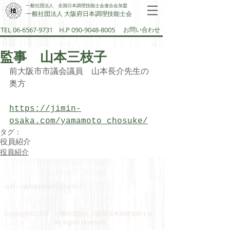
一般社団法人 全国日本調理技能士会連合会加盟
一般社団法人 大阪府日本調理技能士会​
TEL 06-6567-9731
H.P 090-9048-8005
お問い合わせ
監事 山本三枝子
前大阪市市議会議員　山本長介先生の
奥方
https://jimin-
osaka.com/yamamoto_chosuke/
タグ：
役員紹介
役員紹介
一般社団法人 全国日本調理技能士会連合会加盟
一般社団法人 大阪府日本調理技能士会​
住所：大阪市港区築港3丁目7-4-1012
​TEL‣FAX：
06-6567-9731
H.P 090-9048-8005
Copyright© 2018 一般社団法人 大阪府日本調理技能士会
All Rights Reserved.